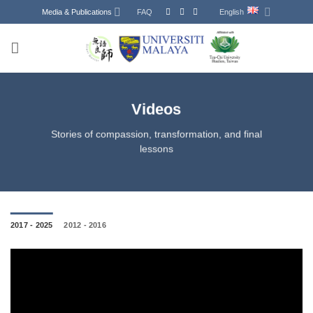
Skip
Media & Publications
FAQ
English
to
content
Videos
Stories of compassion, transformation, and final
lessons
2017 - 2025
2012 - 2016