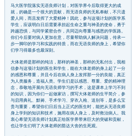
马大医学院落实无语良师计划，对医学界今后取得更大的成
就，的确是一个很大的贡献，而无语良师的无私奉献，不只遗
爱人间，而且发挥了大爱精神！因此，参与这项计划的医学系
学生，应该明白日后需要承担起生命之重与神圣的使命，勇于
跨越恐惧，与同学紧密合作，共同迈向尊重与感恩的学医路。
你们今后要对病人更加在意，尽量帮助病人解决问题，传承一
步一脚印的学习和实践的特质，而在无语良师的身上，希望你
们学习得最多也最深刻。
大体老师是那样的纯洁，那样的神圣，那样的无私付出，我相
信参与这项计划的医生和学生，能在大体老师的身上起了一分
的感恩和尊重，并且今后在病人身上发挥那一分的良能，真正
为人类服务，造福人类。学生们是以感恩、尊重、爱的精神理
念，恭敬地开展向无语良师学习的手术，这是课本上学习不到
的知识，因为你们一起做家访，撰写大体老师的生平简介，参
与启用典礼、默祷、手术学习、穿衣入殓、送别等，是多么宝
贵与重要，希望你们日后当上正式的医生时，能把从无语良师
身上学到的知识和技术，施用在病人身上，及时救治病人。我
衷心希望无语良师计划真正给医学界带来巨大的突破和贡献，
也让学生们明了大体老师的豁达大舍的生死观。