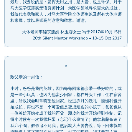
最后，我要说的是：发挥无用之用，是大爱，也是环保。对于
马大医学院落实无语良师计划，为医学领域寻求更大的成就，
我仅代表我和家人，对马大医学院全体师生以及所有大体老师
和家属，致以最崇高的谢意和敬意。谢谢。
大体老师李锦宗遗孀 林玉蓉女士 写于2017年10月15日
20th Silent Mentor Workshop • 10-15 Oct 2017
致父亲的一封信：
小时，爸爸是我的英雄，因为每每回家都会带一些好吃的，或
是一些小玩具，也因为他蛮少回家，都在外头工作，住在宿舍
里，所以我会时常盼望他回家。经过岁月的洗礼，慢慢我也开
始成长，再也不是一个可爱但是变成顽皮的小孩了，爸爸也从
一位英雄开始变成了我的严父，顽皮的我才开始得到控制。记
得小时候有一次我很坏蛋（忘记什么事情了）他拿着藤条追了
我几个圈，假假追不到我，然后就大声警告說，等下回来就知
道味道！當下我就不敢回家了，到了蛮晚時，我才敢踏入家