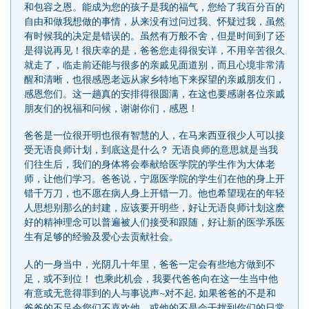
和包容之恩。能成为您的孩子是我的福气，您给了我百分百的
自由和做我想做的事情，从来没有过问过我、怀疑过我，虽然
有时候我的决定是错误的。虽然有万般不舍，但是时间到了还
是得说再见！很庆幸的是，爸爸您走得很安详，不用辛苦很久
就走了，临走前还能与很多的亲戚见面道别，而且心境非常清
醒和清晰，也很感恩老远从家乡特地下来探望的亲戚朋友们，
感恩您们。这一趟真的安排得很圆满，在这也要感谢各位亲戚
朋友们的祝福和问候，谢谢你们，感恩！
爸爸是一位很开明也很有智慧的人，在马来西亚很少人可以接
受无语良师计划，到底这是什么？ 无语良师的意思就是当我
们往生后，我们的身体将会奉献给医学院的学生作为大体老
师，让他们学习。爸爸说，宁愿医学院的学生们在他的身上开
错千万刀，也不愿在病人身上开错一刀。他也希望现在的年轻
人思想别那么的封建，应该要开明些，好让无语良师计划这麽
好的精神理念可以普遍被人们接受和跟随，好让新的医学系医
生有足够的经验及爱心去贡献社会。
人的一身当中，光阴几十年里，爸爸一定会有些地方做到不
足，或不到位！ 也乘此机会，我要代爸爸向在这一生当中他
有意或无意得罪到的人与事说声~对不起, 如果爸爸的不是和
爸爸的不足令您们不喜欢他，或他的不是会干扰到你们的日常