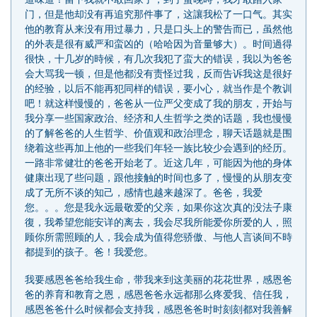
门，但是他却没有再追究那件事了，这讓我松了一口气。其实
他的教育从来没有用过暴力，只是口头上的警告而已，虽然他
的外表是很有威严和蛮凶的（哈哈因为音量够大）。时间過得
很快，十几岁的時候，有几次我犯了蛮大的错误，我以为爸爸
会大骂我一顿，但是他都没有责怪过我，反而告诉我这是很好
的经验，以后不能再犯同样的错误，要小心，就当作是个教训
吧！就这样慢慢的，爸爸从一位严父变成了我的朋友，开始与
我分享一些国家政治、经济和人生哲学之类的话题，我也慢慢
的了解爸爸的人生哲学、价值观和政治理念，聊天话题就是围
绕着这些再加上他的一些我们年轻一族比较少会遇到的经历。
一路非常健壮的爸爸开始老了。近这几年，可能因为他的身体
健康出现了些问题，跟他接触的时间也多了，慢慢的从朋友变
成了无所不谈的知己，感情也越来越深了。爸爸，我爱
您。。。您是我永远最敬爱的父亲，如果你这次真的没法子康
復，我希望您能安详的离去，我会尽我所能爱你所爱的人，照
顾你所需照顾的人，我会成为值得您骄傲、与他人言谈间不時
都提到的孩子。爸！我爱您。
我要感恩爸爸给我生命，带我来到这美丽的花花世界，感恩爸
爸的养育和教育之恩，感恩爸爸永远都那么疼爱我、信任我，
感恩爸爸什么时候都会支持我，感恩爸爸时时刻刻都对我善解