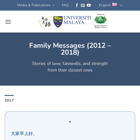
Skip
Media & Publications
FAQ
English
to
content
Family Messages (2012 –
2018)
Stories of love, farewells, and strength
from their closest ones
2017
大家早上好。